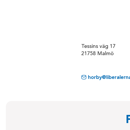
Tessins väg 17
21758 Malmö
horby@liberalern