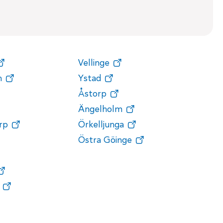
Vellinge
n
Ystad
Åstorp
Ängelholm
rp
Örkelljunga
Östra Göinge