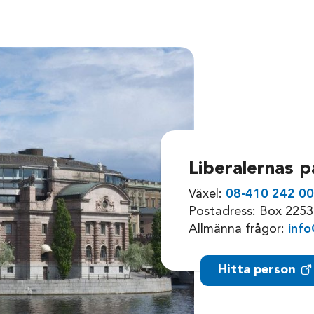
Liberalernas p
Växel:
08-410 242 0
Postadress: Box 2253
Allmänna frågor:
info
Hitta person