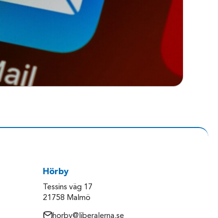
Hörby
Tessins väg 17
21758 Malmö
horby@liberalerna.se