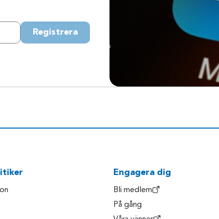
Registrera
itiker
Engagera dig
son
Bli medlem
På gång