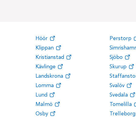
Höör
Perstorp
Klippan
Simrisham
Kristianstad
Sjöbo
Kävlinge
Skurup
Landskrona
Staffansto
Lomma
Svalöv
Lund
Svedala
Malmö
Tomelilla
Osby
Trelleborg