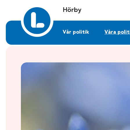
Sök på horby.liberalerna.se
Hörby
Vår politik
Våra polit